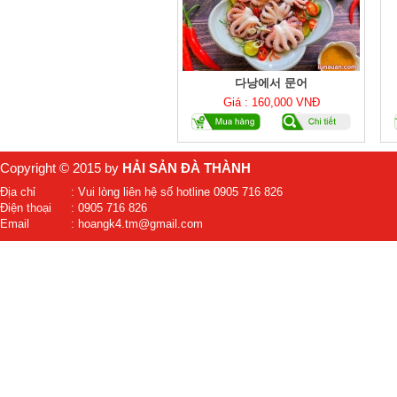
다낭에서 문어
Giá : 160,000 VNĐ
Copyright © 2015 by
HẢI SẢN ĐÀ THÀNH
Địa chỉ
: Vui lòng liên hệ số hotline 0905 716 826
Điện thoại
: 0905 716 826
Email
: hoangk4.tm@gmail.com