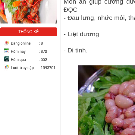
Món ăn giúp cường dươ
ĐỌC
- Đau lưng, nhức mỏi, th
THỐNG KÊ
- Liệt dương
Đang online
:
8
- Di tinh.
Hôm nay
:
672
Hôm qua
:
552
Lượt truy cập
:
1343701