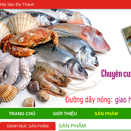
Hải Sản Đà Thành
TRANG CHỦ
GIỚI THIỆU
SẢN PHẨM
SẢN PHẨM
DANH MỤC SẢN PHẨM