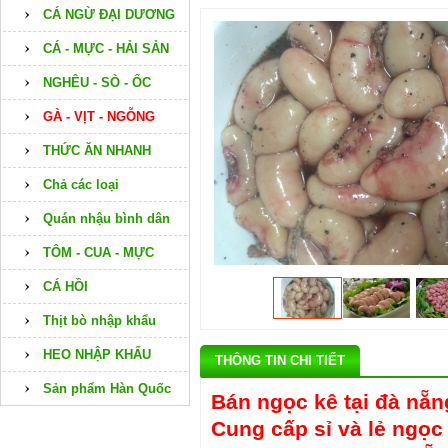
CÁ NGỪ ĐẠI DƯƠNG
CÁ - MỰC - HẢI SẢN
NGHÊU - SÒ - ỐC
GÀ - VỊT - NGỖNG
THỨC ĂN NHANH
Chả các loại
Quán nhậu bình dân
TÔM - CUA - MỰC
CÁ HỒI
Thịt bò nhập khẩu
HEO NHẬP KHẨU
THÔNG TIN CHI TIẾT
Sản phẩm Hàn Quốc
Bán ngọc kê tại đà nẵn
Cung cấp sỉ và lẻ ngọc