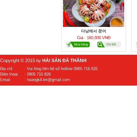
다낭에서 문어
Giá : 160,000 VNĐ
Copyright © 2015 by
HẢI SẢN ĐÀ THÀNH
Địa chỉ
: Vui lòng liên hệ số hotline 0905 716 826
Điện thoại
: 0905 716 826
Email
: hoangk4.tm@gmail.com