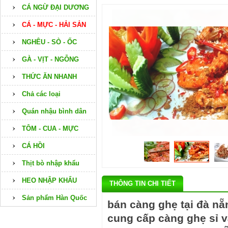
CÁ NGỪ ĐẠI DƯƠNG
CÁ - MỰC - HẢI SẢN
NGHÊU - SÒ - ỐC
GÀ - VỊT - NGỖNG
THỨC ĂN NHANH
Chả các loại
Quán nhậu bình dân
TÔM - CUA - MỰC
CÁ HỒI
Thịt bò nhập khẩu
HEO NHẬP KHẨU
THÔNG TIN CHI TIẾT
Sản phẩm Hàn Quốc
bán càng ghẹ tại đà nẵ
cung cấp càng ghẹ sỉ v