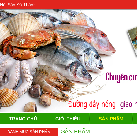
Hải Sản Đà Thành
TRANG CHỦ
GIỚI THIỆU
SẢN PHẨM
SẢN PHẨM
DANH MỤC SẢN PHẨM