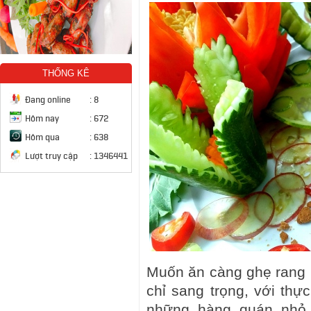
THỐNG KÊ
Đang online
:
8
Hôm nay
:
672
Hôm qua
:
638
Lượt truy cập
:
1346441
Muốn ăn càng ghẹ rang mu
chỉ sang trọng, với th
những hàng quán nhỏ,