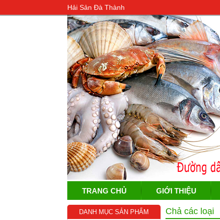
Hải Sản Đà Thành
TRANG CHỦ
GIỚI THIỆU
Chả các loại
DANH MỤC SẢN PHẨM