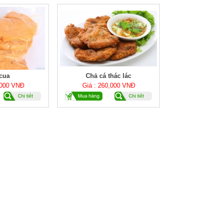
cua
Chả cá thác lác
,000 VNĐ
Giá : 260,000 VNĐ