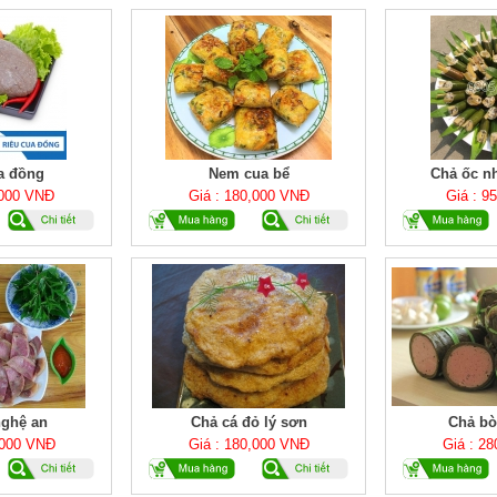
a đồng
Nem cua bể
Chả ốc n
,000 VNĐ
Giá : 180,000 VNĐ
Giá : 9
nghệ an
Chả cá đỏ lý sơn
Chả bò
,000 VNĐ
Giá : 180,000 VNĐ
Giá : 2