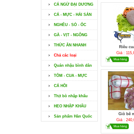
CÁ NGỪ ĐẠI DƯƠNG
CÁ - MỰC - HẢI SẢN
NGHÊU - SÒ - ỐC
GÀ - VỊT - NGỖNG
THỨC ĂN NHANH
Riêu cu
Giá : 115
Chả các loại
Quán nhậu bình dân
TÔM - CUA - MỰC
CÁ HỒI
Thịt bò nhập khẩu
HEO NHẬP KHẨU
Giò bê 
Sản phẩm Hàn Quốc
Giá : 240