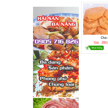
Chả 
Giá : 200