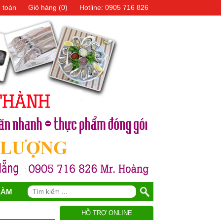
 toán
Giỏ hàng (
0
)
Hotline: 0905 716 826
LÀM
HỖ TRỢ ONLINE