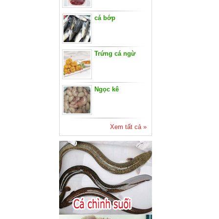
cá bớp
Trứng cá ngừ
Ngọc kê
Xem tất cả »