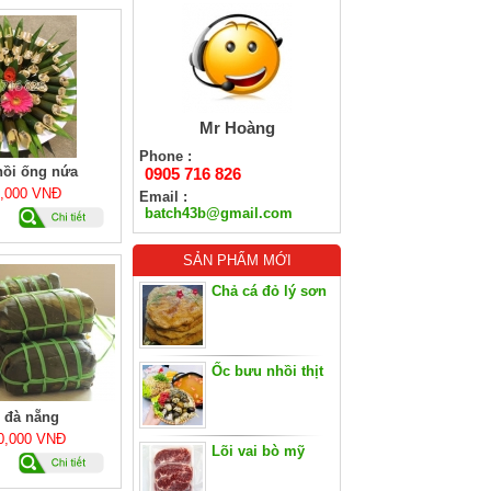
Mr Hoàng
Phone :
hồi ống nứa
0905 716 826
5,000 VNĐ
Email :
batch43b@gmail.com
SẢN PHẨM MỚI
Chả cá đỏ lý sơn
Ốc bưu nhồi thịt
 đà nẵng
80,000 VNĐ
Lõi vai bò mỹ