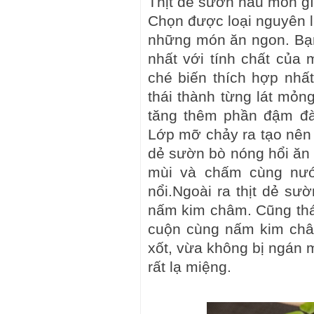
Thịt dẻ sườn nấu món gì
Chọn được loại nguyên l
những món ăn ngon. Bạn
nhất với tính chất của 
ché biến thích hợp nhấ
thái thành từng lát mỏn
tăng thêm phần đậm đà v
Lớp mỡ chảy ra tạo nên 
dẻ sườn bò nóng hổi ăn 
mùi và chấm cùng nướ
nổi.Ngoài ra thịt dẻ s
nấm kim châm. Cũng thái
cuộn cùng nấm kim ch
xốt, vừa không bị ngán 
rất lạ miệng.