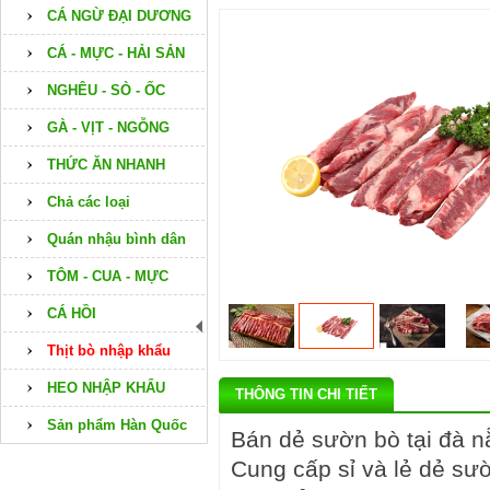
CÁ NGỪ ĐẠI DƯƠNG
CÁ - MỰC - HẢI SẢN
NGHÊU - SÒ - ỐC
GÀ - VỊT - NGỖNG
THỨC ĂN NHANH
Chả các loại
Quán nhậu bình dân
TÔM - CUA - MỰC
CÁ HỒI
Thịt bò nhập khẩu
HEO NHẬP KHẨU
THÔNG TIN CHI TIẾT
Sản phẩm Hàn Quốc
Bán dẻ sườn bò tại đà 
Cung cấp sỉ và lẻ dẻ sư