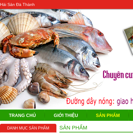
Hải Sản Đà Thành
TRANG CHỦ
GIỚI THIỆU
SẢN PHẨM
SẢN PHẨM
DANH MỤC SẢN PHẨM