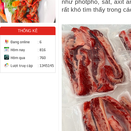
như photpho, sắt, axit a
rất khó tìm thấy trong c
THỐNG KÊ
Đang online
:
6
Hôm nay
:
816
Hôm qua
:
760
Lượt truy cập
:
1345145