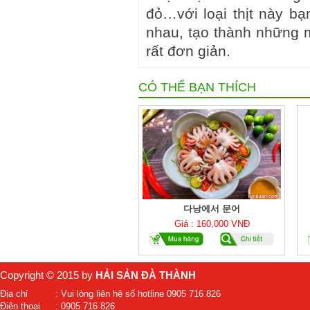
đỏ…với loại thịt này bạ
nhau, tạo thành những 
rất đơn giản.
CÓ THỂ BẠN THÍCH
다낭에서 문어
Giá : 160,000 VNĐ
Copyright © 2015 by
HẢI SẢN ĐÀ THÀNH
Địa chỉ
: Vui lòng liên hệ số hotline 0905 716 826
Điện thoại
: 0905 716 826