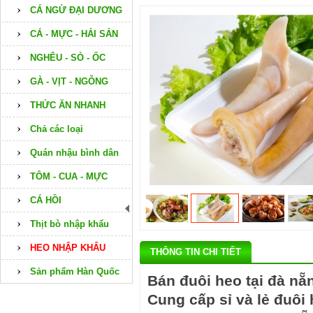
CÁ NGỪ ĐẠI DƯƠNG
CÁ - MỰC - HẢI SẢN
NGHÊU - SÒ - ỐC
GÀ - VỊT - NGỖNG
THỨC ĂN NHANH
Chả các loại
Quán nhậu bình dân
TÔM - CUA - MỰC
CÁ HỒI
Thịt bò nhập khẩu
HEO NHẬP KHẨU
THÔNG TIN CHI TIẾT
Sản phẩm Hàn Quốc
Bán đuôi heo tại đà nẵ
Cung cấp sỉ và lẻ đuôi