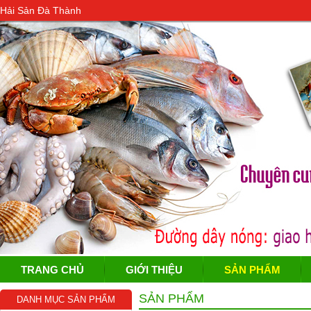
Hải Sản Đà Thành
TRANG CHỦ
GIỚI THIỆU
SẢN PHẨM
SẢN PHẨM
DANH MỤC SẢN PHẨM