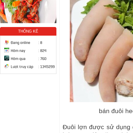
THỐNG KÊ
Đang online
:
8
Hôm nay
:
824
Hôm qua
:
760
Lượt truy cập
:
1345299
bán đuôi he
Đuôi lợn được sử dụng 