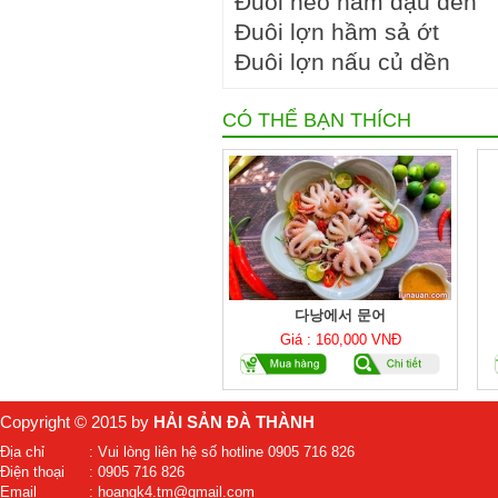
Đuôi heo hầm đậu đen
Đuôi lợn hầm sả ớt
Đuôi lợn nấu củ dền
CÓ THỂ BẠN THÍCH
다낭에서 문어
Giá : 160,000 VNĐ
Copyright © 2015 by
HẢI SẢN ĐÀ THÀNH
Địa chỉ
: Vui lòng liên hệ số hotline 0905 716 826
Điện thoại
: 0905 716 826
Email
: hoangk4.tm@gmail.com