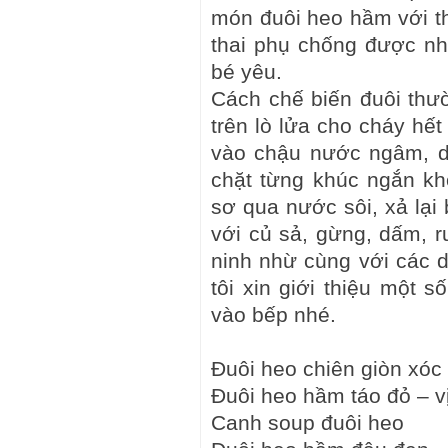
món đuôi heo hầm với 
thai phụ chống được n
bé yêu.
Cách chế biến đuôi thườ
trên lò lửa cho cháy hế
vào chậu nước ngâm, d
chặt từng khúc ngắn k
sơ qua nước sôi, xả lại
với củ sả, gừng, dấm, r
ninh nhừ cùng với các 
tôi xin giới thiệu một 
vào bếp nhé.
Đuôi heo chiên giòn xóc 
Đuôi heo hầm táo đỏ – v
Canh soup đuôi heo