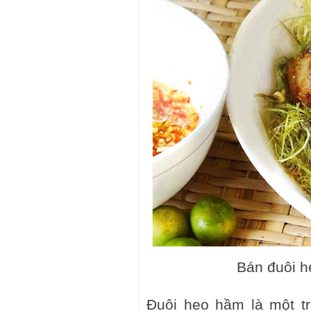
Bán đuôi h
Đuôi heo hầm là một t