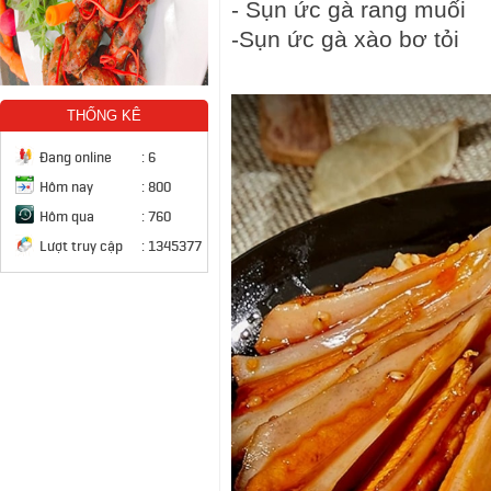
- Sụn ức gà rang muối
-Sụn ức gà xào bơ tỏi
THỐNG KÊ
Đang online
:
6
Hôm nay
:
800
Hôm qua
:
760
Lượt truy cập
:
1345377