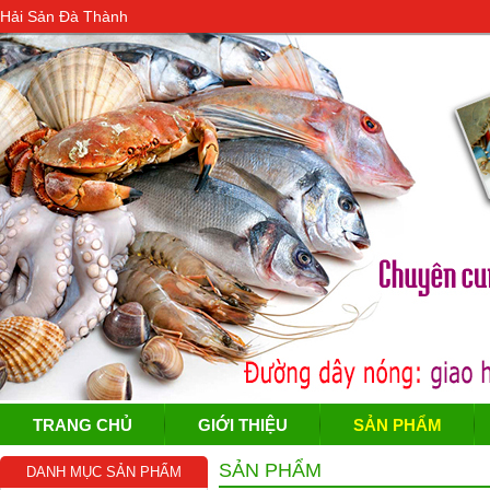
Hải Sản Đà Thành
TRANG CHỦ
GIỚI THIỆU
SẢN PHẨM
SẢN PHẨM
DANH MỤC SẢN PHẨM