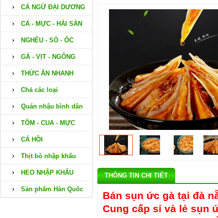
CÁ NGỪ ĐẠI DƯƠNG
CÁ - MỰC - HẢI SẢN
NGHÊU - SÒ - ỐC
GÀ - VỊT - NGỖNG
THỨC ĂN NHANH
Chả các loại
Quán nhậu bình dân
TÔM - CUA - MỰC
CÁ HỒI
Thịt bò nhập khẩu
HEO NHẬP KHẨU
THÔNG TIN CHI TIẾT
Sản phẩm Hàn Quốc
Bán sụn ức gà tại đà n
Cung cấp sỉ và lẻ sụn 