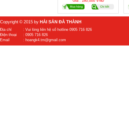
Giá : 160,000 VNĐ
Copyright © 2015 by
HẢI SẢN ĐÀ THÀNH
Địa chỉ
: Vui lòng liên hệ số hotline 0905 716 826
Điện thoại
: 0905 716 826
Email
: hoangk4.tm@gmail.com