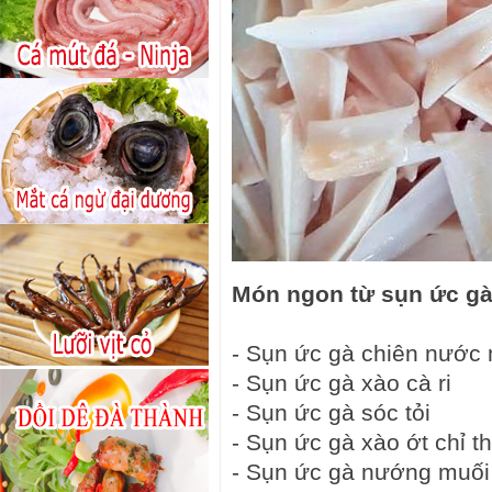
Món ngon từ sụn ức g
- Sụn ức gà chiên nướ
- Sụn ức gà xào cà ri
- Sụn ức gà sóc tỏi
- Sụn ức gà xào ớt chỉ t
- Sụn ức gà nướng muối