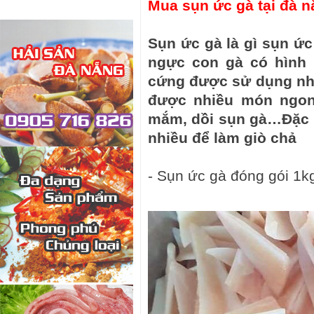
Mua sụn ức gà tại đà n
Sụn ức gà là gì sụn ứ
ngực con gà có hình
cứng được sử dụng nhi
được nhiều món ngon
mắm, dồi sụn gà…Đặc 
nhiều để làm giò chả
- Sụn ức gà đóng gói 1k