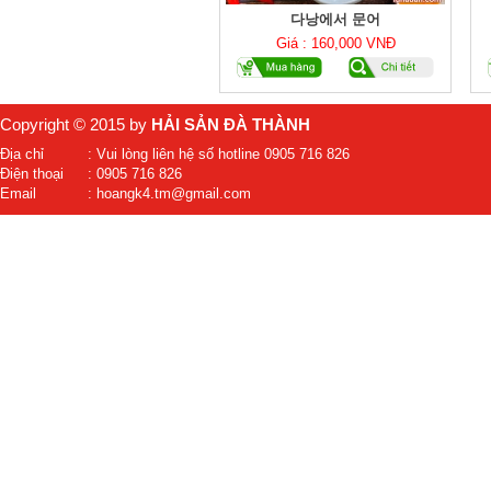
다낭에서 문어
Giá : 160,000 VNĐ
Copyright © 2015 by
HẢI SẢN ĐÀ THÀNH
Địa chỉ
: Vui lòng liên hệ số hotline 0905 716 826
Điện thoại
: 0905 716 826
Email
: hoangk4.tm@gmail.com