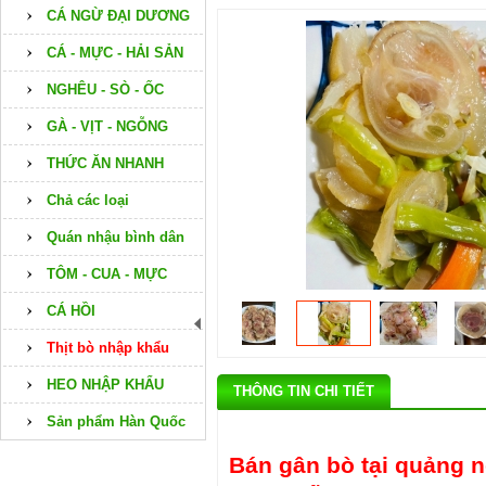
CÁ NGỪ ĐẠI DƯƠNG
CÁ - MỰC - HẢI SẢN
NGHÊU - SÒ - ỐC
GÀ - VỊT - NGỖNG
THỨC ĂN NHANH
Chả các loại
Quán nhậu bình dân
TÔM - CUA - MỰC
CÁ HỒI
Thịt bò nhập khẩu
HEO NHẬP KHẨU
THÔNG TIN CHI TIẾT
Sản phẩm Hàn Quốc
Bán gân bò tại quảng n