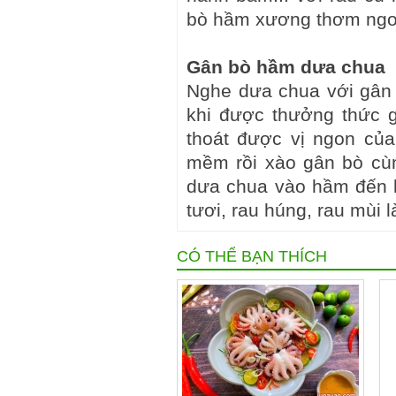
bò hầm xương thơm ngo
Gân bò hầm dưa chua
Nghe dưa chua với gân 
khi được thưởng thức 
thoát được vị ngon củ
mềm rồi xào gân bò cù
dưa chua vào hầm đến kh
tươi, rau húng, rau mùi l
CÓ THỂ BẠN THÍCH