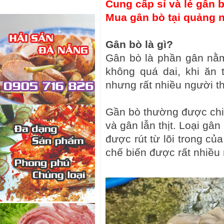
Cung cấp sỉ và lẻ gân 
Mua gân bò tại quảng n
Gân bò là gì?
Gân bò là phần gân nằm
không quá dai, khi ăn 
nhưng rất nhiều người t
Gần bò thường được chia
và gân lẫn thịt. Loại gâ
được rút từ lõi trong c
chế biến được rất nhiề