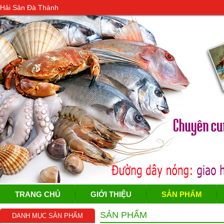
Hải Sản Đà Thành
TRANG CHỦ
GIỚI THIỆU
SẢN PHẨM
SẢN PHẨM
DANH MỤC SẢN PHẨM