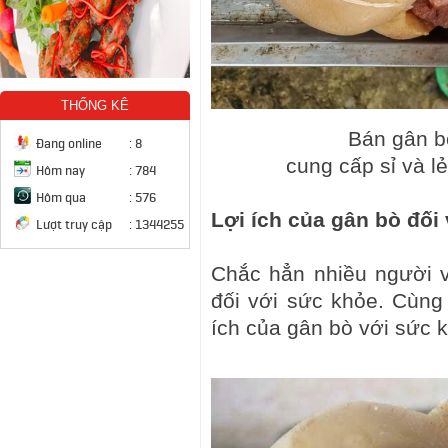
THỐNG KÊ
Bán gân b
Đang online
:
8
cung cấp sỉ và l
Hôm nay
:
784
Hôm qua
:
576
Lợi ích của gân bò đối
Lượt truy cập
:
1344255
Chắc hẳn nhiều người 
đối với sức khỏe. Cùng
ích của gân bò với sức 